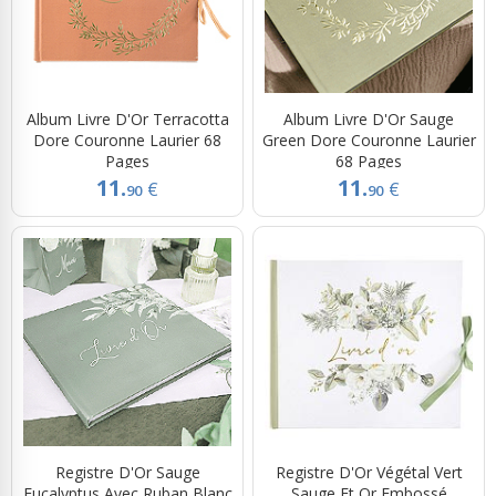
Album Livre D'Or Terracotta
Album Livre D'Or Sauge
Dore Couronne Laurier 68
Green Dore Couronne Laurier
Pages
68 Pages
11.
11.
€
€
90
90
Registre D'Or Sauge
Registre D'Or Végétal Vert
Eucalyptus Avec Ruban Blanc
Sauge Et Or Embossé