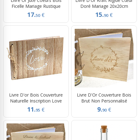
Livre Or Jute Coeurs Bois
Livre D'Or Kraft Rigide Cœur
Ficelle Mariage Rustique
Doré Mariage 20x20cm
17.
15.
€
€
50
90
Livre D'or Bois Couverture
Livre D'Or Couverture Bois
Naturelle Inscription Love
Brut Non Personnalisé
11.
9.
€
€
95
90