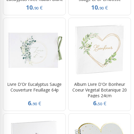
10.
10.
€
€
90
90
Livre D'Or Eucalyptus Sauge
Album Livre D'Or Bonheur
Couverture Feuillage 64p
Coeur Vegetal Botanique 20
Pages 24cm
6.
6.
€
€
90
50