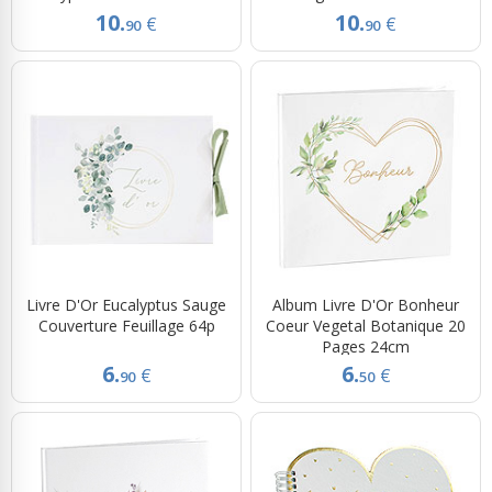
10.
10.
€
€
90
90
Livre D'Or Eucalyptus Sauge
Album Livre D'Or Bonheur
Couverture Feuillage 64p
Coeur Vegetal Botanique 20
Pages 24cm
6.
6.
€
€
90
50