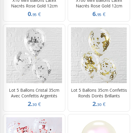
X10 Mini Ballons Latex
X100 Mini Ballons Latex
Nacrés Rose Gold 12cm
Nacrés Rose Gold 12cm
0.
6.
€
€
95
95
Lot 5 Ballons Cristal 35cm
Lot 5 Ballons 35cm Confettis
Avec Confettis Argentés
Ronds Dorés Brillants
2.
2.
€
€
30
30