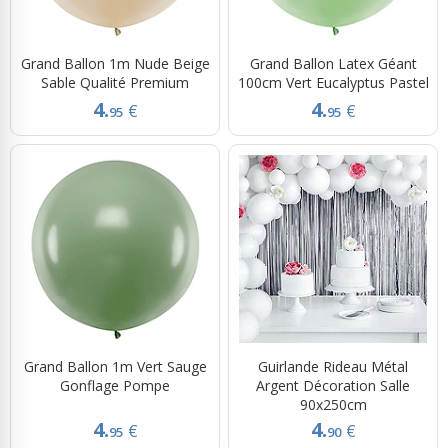
Grand Ballon 1m Nude Beige
Grand Ballon Latex Géant
Sable Qualité Premium
100cm Vert Eucalyptus Pastel
4.
4.
€
€
95
95
Grand Ballon 1m Vert Sauge
Guirlande Rideau Métal
Gonflage Pompe
Argent Décoration Salle
90x250cm
4.
4.
€
€
95
90