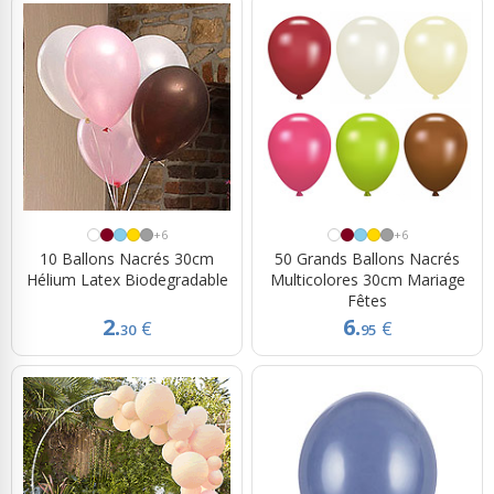
+6
+6
10 Ballons Nacrés 30cm
50 Grands Ballons Nacrés
Hélium Latex Biodegradable
Multicolores 30cm Mariage
Fêtes
2.
6.
€
€
30
95