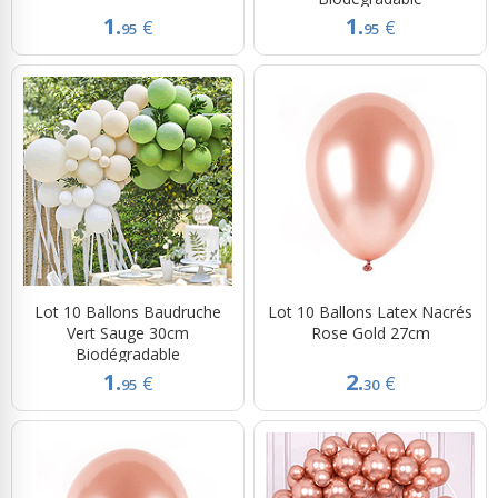
1.
1.
€
€
95
95
Lot 10 Ballons Baudruche
Lot 10 Ballons Latex Nacrés
Vert Sauge 30cm
Rose Gold 27cm
Biodégradable
1.
2.
€
€
95
30