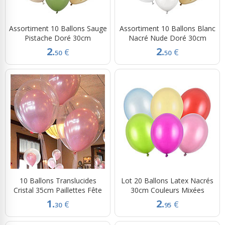
Assortiment 10 Ballons Sauge
Assortiment 10 Ballons Blanc
Pistache Doré 30cm
Nacré Nude Doré 30cm
2.
2.
€
€
50
50
10 Ballons Translucides
Lot 20 Ballons Latex Nacrés
Cristal 35cm Paillettes Fête
30cm Couleurs Mixées
1.
2.
€
€
30
95