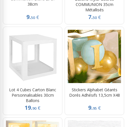
38cm
COMMUNION 35cm
Métallisés
9.
7.
€
€
50
50
Lot 4 Cubes Carton Blanc
Stickers Alphabet Géants
Personnalisables 30cm
Dorés Adhésifs 13,5cm X48
Ballons
19.
9.
€
€
90
95