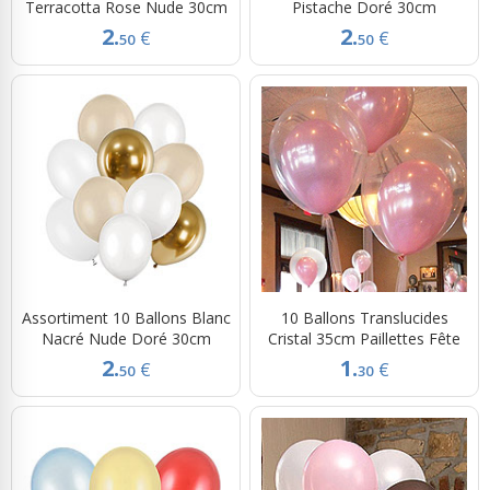
Terracotta Rose Nude 30cm
Pistache Doré 30cm
2.
2.
€
€
50
50
Assortiment 10 Ballons Blanc
10 Ballons Translucides
Nacré Nude Doré 30cm
Cristal 35cm Paillettes Fête
2.
1.
€
€
50
30