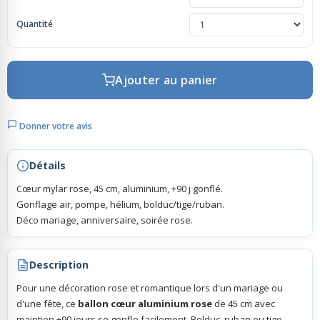
Quantité
Rubans Tulle Organdi
Scrapbooking, Loisirs Créatifs
Ajouter au panier
Donner votre avis
Détails
Cœur mylar rose, 45 cm, aluminium, +90 j gonflé.
Gonflage air, pompe, hélium, bolduc/tige/ruban.
Déco mariage, anniversaire, soirée rose.
Description
Pour une décoration rose et romantique lors d'un mariage ou
d'une fête, ce
ballon cœur aluminium rose
de 45 cm avec
maintien +90 jours se gonfle facilement. Bolduc, ruban ou tige,