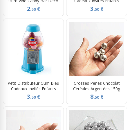
Gum Vide Candy Bar Déco
Cadeaux Invités Enfants
2.
3.
€
€
50
50
Petit Distributeur Gum Bleu
Grosses Perles Chocolat
Cadeaux Invités Enfants
Céréales Argentées 150g
3.
8.
€
€
50
50