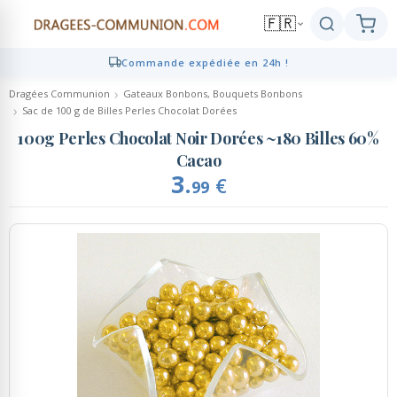
🇫🇷
Commande expédiée en 24h !
Retour
Retour
Retour
Retour
Retour
Dragées Communion
Gateaux Bonbons, Bouquets Bonbons
Sac de 100 g de Billes Perles Chocolat Dorées
Dragées
Présentations
Décoration
Personnalisé
Cadeaux Invités
100g Perles Chocolat Noir Dorées ~180 Billes 60%
Dragées coeur
Cacao
Compositions de dragées
Décoration de table
Contenants personnalisés
Cadeaux Invités
3.
€
99
Dragées amande - chocolat
Marque-places, Pinces,
Brochettes bonbons, bouquets
Echantillons de dragées
Etiquettes Personnalisées
Chevalets
bonbons
Présentoirs à dragées
Ruban Personnalisé
Bougies de décoration
Mignonettes Alcool
Contenants dragées
Serviettes personnalisées
Décoration de gâteaux
Candy Bar, Bar à bonbons
Ambiance Thème Candy Bar