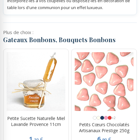
Incorporez-les à vos coupelles ou disposez-les en décoration de
table lors d'une communion pour un effet luxueux.
Plus de choix :
Gateaux Bonbons, Bouquets Bonbons
Petite Sucette Naturelle Miel
+2
Lavande Provence 11cm
Petits Cœurs Chocolatés
Artisanaux Prestige 250g
1.
6.
€
€
30
90