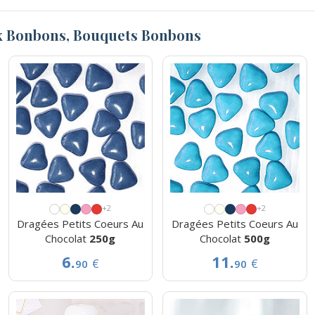
x Bonbons, Bouquets Bonbons
+2
+2
Dragées Petits Coeurs Au
Dragées Petits Coeurs Au
Chocolat
250g
Chocolat
500g
6.
11.
€
€
90
90