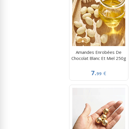
Rubans Tulle Organdi
Scrapbooking, Loisirs Créatifs
Amandes Enrobées De
Chocolat Blanc Et Miel 250g
7.
€
99