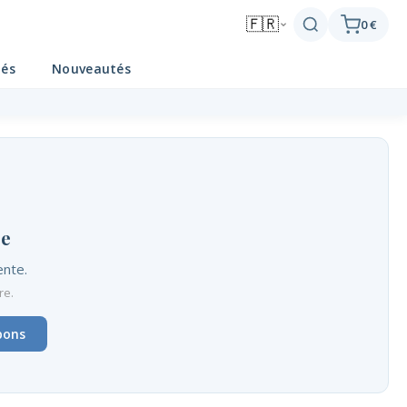
🇫🇷
0 €
tés
Nouveautés
ge
ente.
re.
bons